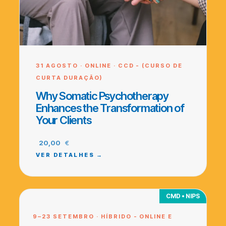
31 AGOSTO · ONLINE · CCD - (CURSO DE
CURTA DURAÇÃO)
Why Somatic Psychotherapy
Enhances the Transformation of
Your Clients
20,00
€
VER DETALHES →
CMD • NIPS
9–23 SETEMBRO · HÍBRIDO - ONLINE E