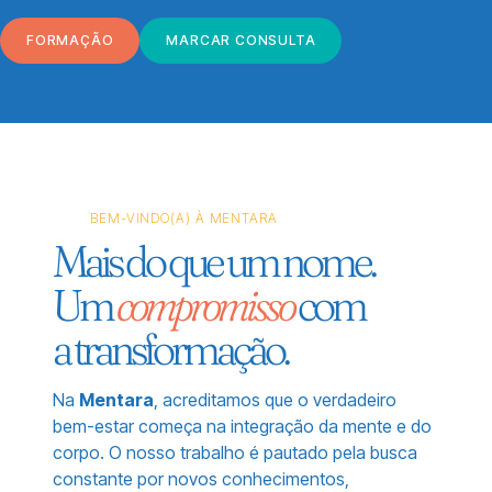
FORMAÇÃO
MARCAR CONSULTA
BEM-VINDO(A) À MENTARA
Mais do que um nome.
Um
compromisso
com
a transformação.
Na
Mentara
, acreditamos que o verdadeiro
bem-estar começa na integração da mente e do
corpo. O nosso trabalho é pautado pela busca
constante por novos conhecimentos,