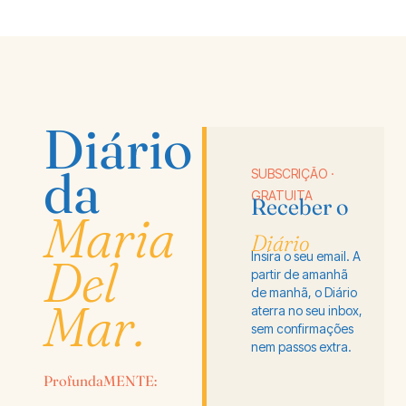
Diário
da
SUBSCRIÇÃO ·
GRATUITA
Receber o
Maria
Diário
Insira o seu email. A
Del
partir de amanhã
de manhã, o Diário
Mar.
aterra no seu inbox,
sem confirmações
nem passos extra.
ProfundaMENTE: