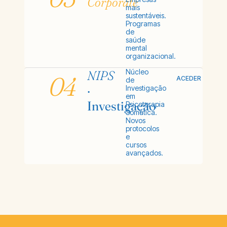
Corporate
mais
sustentáveis.
Programas
de
saúde
mental
organizacional.
Núcleo
NIPS
04
ACEDER
de
·
Investigação
em
Investigação
Psicoterapia
Somática.
Novos
protocolos
e
cursos
avançados.