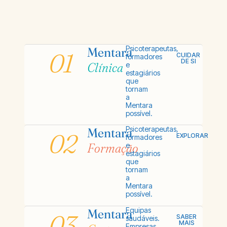
Psicoterapeutas,
Mentara
01
CUIDAR
formadores
DE SI
Clínica
e
estagiários
que
tornam
a
Mentara
possível.
Psicoterapeutas,
Mentara
02
EXPLORAR
formadores
Formação
e
estagiários
que
tornam
a
Mentara
possível.
Equipas
Mentara
03
SABER
saudáveis.
MAIS
Empresas