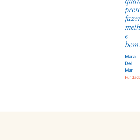
qua
pret
faze
melh
e
bem.
Maria
Del
Mar
Fundad