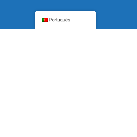
Português
contactos
geral@mentara.eu
pras
@mentara_oficial
(+351) 217 935 326