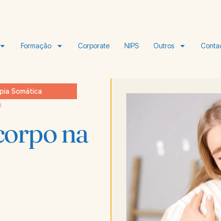
Formação
Corporate
NIPS
Outros
Conta
apia Somática
D
corpo na