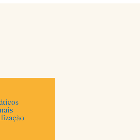
áticos
mais
lização