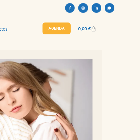
0,00
€
AGENDA
ctos