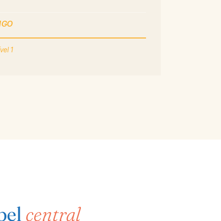
SIGO
vel 1
pel
central