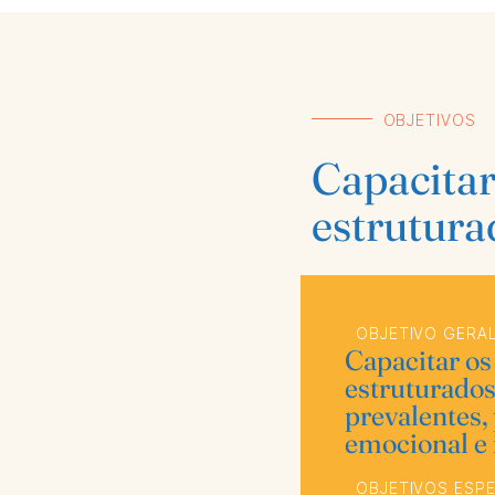
OBJETIVOS
Capacita
estrutura
OBJETIVO GERA
Capacitar os
estruturados
prevalentes,
emocional e 
OBJETIVOS ESPE