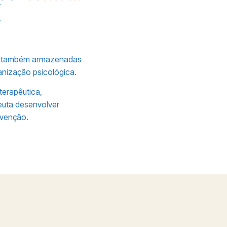
a
ão também armazenadas
anização psicológica.
terapêutica,
euta desenvolver
rvenção.