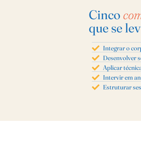
Cinco
com
que se le
Integrar o cor
Desenvolver se
Aplicar técni
Intervir em a
Estruturar se