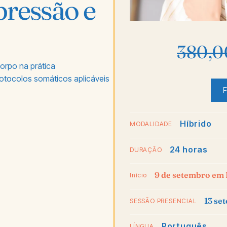
pressão e
380,
orpo na prática
rotocolos somáticos aplicáveis
F
Híbrido
MODALIDADE
24 horas
DURAÇÃO
9 de setembro em 
Início
13 se
SESSÃO PRESENCIAL
Português
LÍNGUA