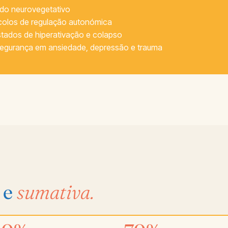
ado neurovegetativo
ocolos de regulação autonómica
stados de hiperativação e colapso
 segurança em ansiedade, depressão e trauma
e
sumativa.