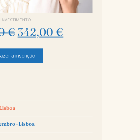
INVESTIMENTO:
00
€
342,00
€
azer a inscrição
Lisboa
tembro · Lisboa