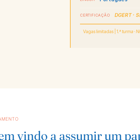
DGERT · 
CERTIFICAÇÃO
Vagas limitadas | 1
.ª turma · Ní
AMENTO
tem vindo a assumir um pa