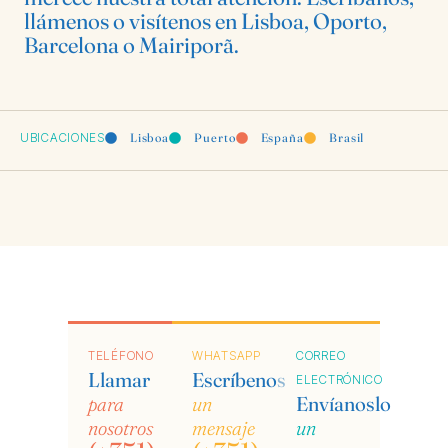
llámenos o visítenos en Lisboa, Oporto,
Barcelona o Mairiporã.
UBICACIONES
Lisboa
Puerto
España
Brasil
TELÉFONO
WHATSAPP
CORREO
Llamar
Escríbenos
ELECTRÓNICO
para
un
Envíanoslo
nosotros
mensaje
un