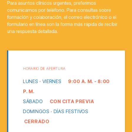
Para asuntos clínicos urgentes, preferimos
comunicarnos por teléfono. Para consultas sobre
formación y colaboración, el correo electrónico o el
formulario en línea son la forma más rápida de recibir
una respuesta detallada.
HORARIO DE APERTURA
LUNES · VIERNES
9:00 A. M. - 8:00
P. M.
SÁBADO
CON CITA PREVIA
DOMINGOS · DÍAS FESTIVOS
CERRADO