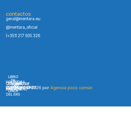
contactos
geral@mentara.eu
@mentara_oficial
(+351) 217 935 326
LIBRO
DE
POLÍTICA
POLÍTICA
QUEJAS
TÉRMINOS Y
LIBRO DE
DE
DE
Copyright © 2026 por
Agencia poco común
CONDICIONES
RECLAMACIONES
EN
PRIVACIDAD
COOKIES
LÍNEA
DEL ERS