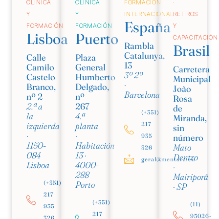
CLÍNICA
CLÍNICA
FORMACIÓN
·
Y
Y
INTERNACIONAL
RETIROS
España
FORMACIÓN
FORMACIÓN
Y
Lisboa
Puerto
CAPACITACIÓN
Rambla
Brasil
Catalunya,
Calle
Plaza
13
Camilo
General
Carretera
3º 2º
Castelo
Humberto
Municipal
·
Branco,
Delgado,
João
Barcelona
nº 2
nº
Rosa
2.ª a
267
de
(+351)
la
4.ª
Miranda,
izquierda
planta
217
sin
·
·
número
935
1150-
Habitación
Mato
326
084
13 ·
Dentro
geral@mentara.eu
Lisboa
4000-
·
288
Mairiporã
Porto
(+351)
· SP
217
(+351)
(11)
935
217
95026-
326