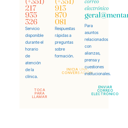
(+351)
(+351)
correo
217
913
electrónico
935
870
geral@mentar
326
081
Para
Servicio
Respuestas
asuntos
disponible
rápidas a
relacionados
durante el
preguntas
con
horario
sobre
alianzas,
de
formación.
prensa y
atención
cuestiones
de la
INICIA UNA
CONVERSACIÓN
institucionales.
clínica.
ENVIAR
TOCA
CORREO
PARA
ELECTRÓNICO
LLAMAR