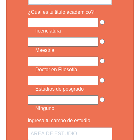
¿Cual es tu titulo academico?
licenciatura
Maestría
Doctor en Filosofía
Estudios de posgrado
Ninguno
Ingresa tu campo de estudio