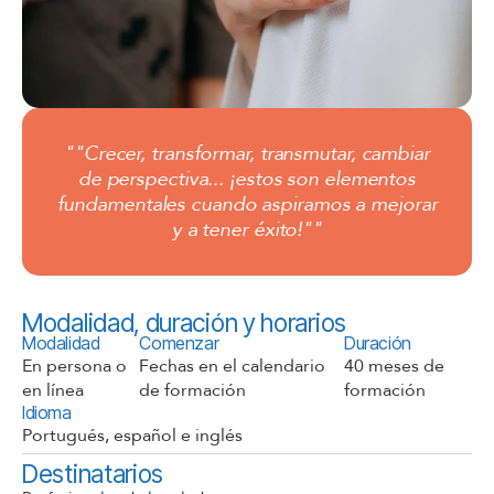
""Crecer, transformar, transmutar, cambiar
de perspectiva... ¡estos son elementos
fundamentales cuando aspiramos a mejorar
y a tener éxito!""
Modalidad, duración y horarios
Modalidad
Comenzar
Duración
En persona o
Fechas en el calendario
40 meses de
en línea
de formación
formación
Idioma
Portugués, español e inglés
Destinatarios